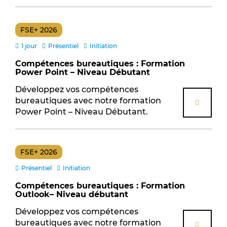
EXILLANCE© (2)
FSE+ 2026 (28)
FSE+ 2026
Micro-learning (10)
1 jour
Présentiel
Initiation
Nouveautés (11)
Compétences bureautiques : Formation
Power Point – Niveau Débutant
OPCO Mobilités (9)
Développez vos compétences
Parcours Transition Ecologique (3)
bureautiques avec notre formation
Power Point – Niveau Débutant.
FSE+ 2026
Présentiel
Initiation
Compétences bureautiques : Formation
Outlook– Niveau débutant
Développez vos compétences
bureautiques avec notre formation