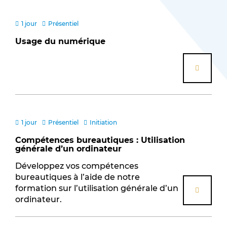
Distanciel (19)
Hybride (9)
1 jour
Présentiel
Présentiel (67)
Usage du numérique
Niveau
Expertise (5)
Initiation (11)
Perfectionnement (14)
Sous-catégorie
1 jour
Présentiel
Initiation
Bureautique (14)
Compétences bureautiques : Utilisation
générale d’un ordinateur
Communication (11)
Cybersécurité (2)
Développez vos compétences
bureautiques à l’aide de notre
Digital (18)
formation sur l’utilisation générale d’un
Formation de formateurs (2)
ordinateur.
Google Workspace (2)