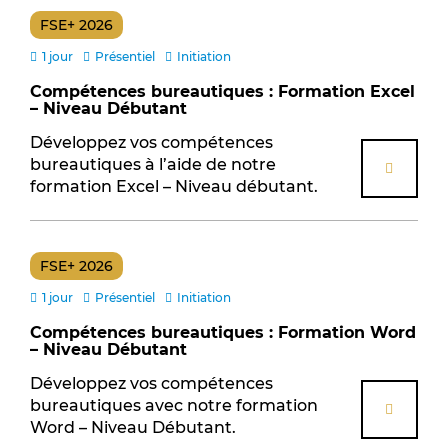
Intelligence Artificielle (IA) (4)
FSE+ 2026
Management (25)
1 jour
Présentiel
Initiation
Management de vente (9)
Compétences bureautiques : Formation Excel
Management, RH et Communication (45)
– Niveau Débutant
Microsoft Office (8)
Développez vos compétences
Relation-Client (3)
bureautiques à l’aide de notre
formation Excel – Niveau débutant.
Ressources Humaines (10)
Transition écologique (4)
Tuteur et maître d'apprentissage (1)
FSE+ 2026
Vente et Relation-Client (12)
1 jour
Présentiel
Initiation
Statut
Compétences bureautiques : Formation Word
Anglais avancé (1)
– Niveau Débutant
Anglais débutant (1)
Développez vos compétences
bureautiques avec notre formation
Anglais intermédiaire (1)
Word – Niveau Débutant.
Best-of (2)