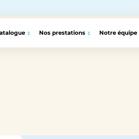
atalogue
Nos prestations
Notre équipe
rmations FSE+ 2026
Audit & Diagnostic
L’offre de formation aux compétences transverses
rmations IA
institut ABSKILL
Cybersécurité en entreprise
rmations Cybersécurité
Parcours de formation Transition Écologique
Le Fonds Social Européen + 2026 (FSE+) : les formation
rmations transition écologique
éligibles