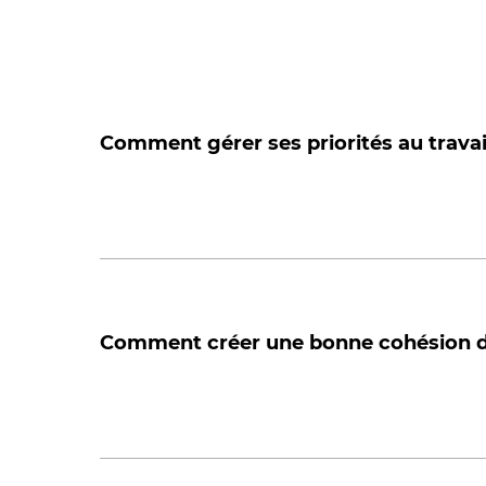
No
Forma
Forma
Forma
Nos c
Cyber
transi
virtue
Comment gérer ses priorités au travail
écolo
Plus de 80 formations dis
Comment créer une bonne cohésion d’