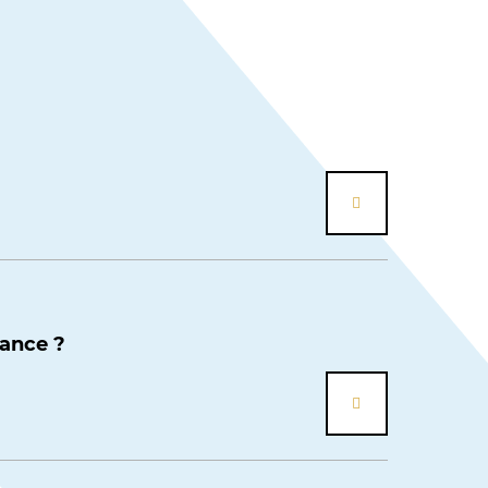
es
TOUT LE CATALOGUE
mance ?