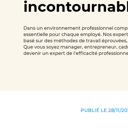
incontournab
No
Forma
Forma
Forma
Nos c
Dans un environnement professionnel compétit
Cyber
transi
virtue
essentielle pour chaque employé. Nos expert
basé sur des méthodes de travail éprouvées,
écolo
Que vous soyez manager, entrepreneur, cadre
devenir un expert de l’efficacité professionne
Plus de 80 formations dis
PUBLIÉ LE 28/11/2