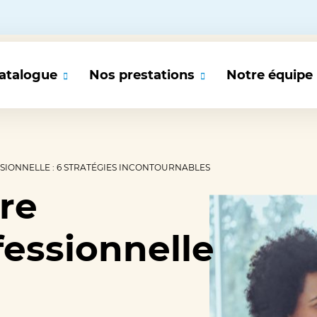
atalogue
Nos prestations
Notre équipe
rmations FSE+ 2026
Audit & Diagnostic
SSIONNELLE : 6 STRATÉGIES INCONTOURNABLES
L’offre de formation aux compétences transverses
rmations IA
institut ABSKILL
re
Cybersécurité en entreprise
fessionnelle
rmations Cybersécurité
Parcours de formation Transition Écologique
Le Fonds Social Européen + 2026 (FSE+) : les formation
rmations transition écologique
éligibles