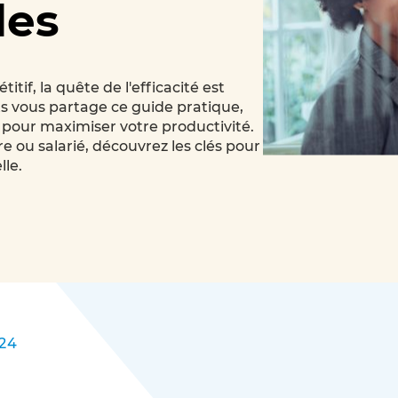
les
Formation au management de la prévention des risqu
s classes virtuelles
professionnels pour le secteur du transport et de la
logistique – dispositif sectoriel Transport et Logistique
tions IA
tions
tions
lasses
if, la quête de l'efficacité est
Formations Middle Management pour le secteur de
sécurité
tion
lles
s vous partage ce guide pratique,
l’automobile
 pour maximiser votre productivité.
gique
 ou salarié, découvrez les clés pour
lle.
ponibles
024